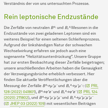
Verständnis der von uns untersuchten Prozesse.
Rein leptonische Endzustände
Die Zerfälle von neutralen
B⁰
- und
Bₛ⁰
-Mesonen in die
Endzustände von zwei geladenen Leptonen sind ein
weiteres Beispiel für einen seltenen Schleifenprozess.
Aufgrund der linkshändigen Natur der schwachen
Wechselwirkung erfahren sie jedoch auch eine
sogenannte "Helizitätsunterdrückung". Unsere Gruppe
hat zur ersten Beobachtung dieser Zerfälle beigetragen;
unsere anschließenden Arbeiten haben die Genauigkeit
der Verzweigungsbrüche erheblich verbessert. Hier
finden Sie aktuelle Veröffentlichungen über die
Messung der Zerfälle
B⁰→μ⁺μ⁻
und
Bₛ⁰→μ⁺μ⁻
-: (
PRL
128 (2022) 041801
),
B⁰→e⁺e⁻
und
Bₛ⁰→e⁺e⁻
(
PRL 124
(2020) 211802
), und
B⁰→μ⁺μ⁻μ⁺μ⁻
und
Bₛ⁰→μ⁺μ⁻μ⁺μ⁻
(
JHEP 03 (2022) 109
) mit wesentlichen Beiträgen