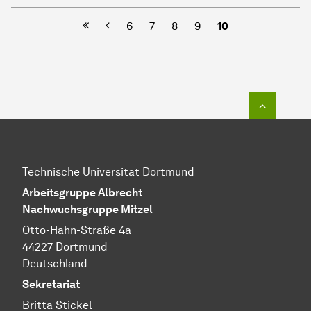
Vorherige
6
7
8
9
10
Zum Seit
Technische Universität Dortmund
Arbeitsgruppe Albrecht
Nachwuchsgruppe Mitzel
Otto-Hahn-Straße 4a
44227 Dortmund
Deutschland
Sekretariat
Britta Stickel