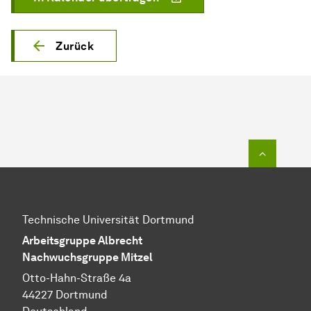
Zurück
Zum Seit
Technische Universität Dortmund
Arbeitsgruppe Albrecht
Nachwuchsgruppe Mitzel
Otto-Hahn-Straße 4a
44227 Dortmund